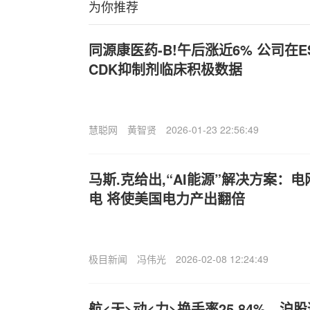
为你推荐
同源康医药-B!午后涨近6% 公司在
CDK抑制剂临床积极数据
慧聪网
黄智贤
2026-01-23 22:56:49
马斯.克给出,“AI能源”解决方案：
电 将使美国电力产出翻倍
极目新闻
冯伟光
2026-02-08 12:24:49
航<天>动<力>换手率25.84%，