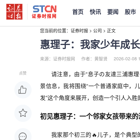
首页
快讯
要闻
股市
您当前的位置：
证券时报
>
公司
>
正文
惠理子：我家少年成长
来源：证券时报网
作者：黄智贤
2026-02-08 
请注意，由于“息子の友達三浦惠理
点赞
景信息，我将围绕“一个普通家庭中，儿
发”这个角度来展开，创造一个引人入胜
初见惠理子：一个邻家女孩带来的
我家那个初三的🔥儿子，是个典型