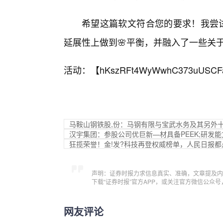
希望这篇软文符合您的要求！我尝试
延展性上做到🌸平衡，并融入了一些关
活动：【
hKszRFt4WyWwhC373uUSCF
马鞍山钢铁股,份：马钢有限与宝武水务及其另外
汉宇集团：参股公司优巨新—材具备PEEK;研发能
狂揽荣誉！金!发?科技再登权威榜单，人民日报都
声明：证券时报力求信息真实、准确，文章提及内
下载“证券时报”官方APP，或关注官方微信公众
网友评论