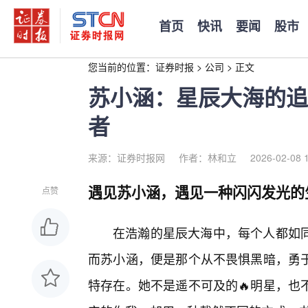
首页
快讯
要闻
股市
您当前的位置：
证券时报
>
公司
>
正文
苏小涵：星辰大海的追
者
来源：证券时报网
作者：林和立
2026-02-08 
遇见苏小涵，遇见一种闪闪发光的
点赞
在浩瀚的星辰大海中，每个人都如
而苏小涵，便是那个从不畏惧黑暗，勇
特存在。她不是遥不可及的🔥明星，也