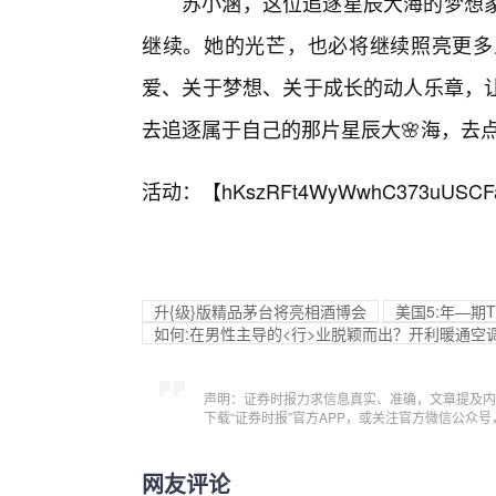
苏小涵，这位追逐星辰大海的梦想
继续。她的光芒，也必将继续照亮更多
爱、关于梦想、关于成长的动人乐章，
去追逐属于自己的那片星辰大🌸海，去
活动：【
hKszRFt4WyWwhC373uUSCF
升{级}版精品茅台将亮相酒博会
美国5:年—期
如何:在男性主导的<行>业脱颖而出？开利暖通空
声明：证券时报力求信息真实、准确，文章提及内
下载“证券时报”官方APP，或关注官方微信公众
网友评论